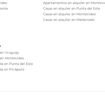
lada hasta el momento (actualmente se encuentra
ideo
Apartamentos en alquiler en Montevi
Disposición Frente
 $26.000 (7% RENTABILIDAD BRUTA)
iente
Casas en alquiler en Punta del Este
Cocina/comedor
Casas en alquiler en Montevideo
Casas en alquiler en Maldonado
Living/comedor
s
9,60 m
 en Uruguay
 en Montevideo
ximo a Avda. Br. Artigas y Avda. Garibaldi, con un
da en Punta del Este
cipales avenidas con servicios, centros de enseñanza y
a en Piriápolis
es.
lada hasta el momento (actualmente se encuentra
26.000.