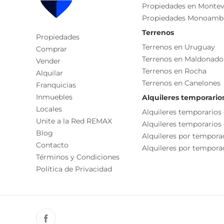
La unidad se estrenó en 2022 y se mantuvo alqui
Propiedades en Montev
Orientación Norte
desocupada), obteniendo una renta mensual de
Propiedades Monoamb
Balcón
Terrenos
Propiedades
Gastos comunes: $1.500 promedio mensual
Permite Mascotas
Terrenos en Uruguay
Comprar
Contribución anual $5.895
Terrenos en Maldonado
Vender
Impuesto de Primaria anual $2.694
Terrenos en Rocha
Alquilar
Tributos domiciliarios bimensuales $1.131
Terrenos en Canelones
Franquicias
Inmuebles
Alquileres temporario
1. Año de construcción: 2021
Locales
2. Metraje total terreno: 250 m2 con un frente de 
Alquileres temporarios
Unite a la Red REMAX
3. Se desarrollan 6 unidades dúplex en total
Alquileres temporarios
Blog
4. El Edificio se ubica en un punto muy bueno, pró
Alquileres por tempora
Contacto
entorno de barrio tranquilo, con acceso a las prin
Alquileres por temporad
Términos y Condiciones
centros de salud y próximo al Shopping Tres Cruc
Política de Privacidad
La unidad se estrenó en 2022 y se mantuvo alqui
desocupada), obteniendo una renta mensual de $
******VENTA EN EXCLUSIVIDAD******