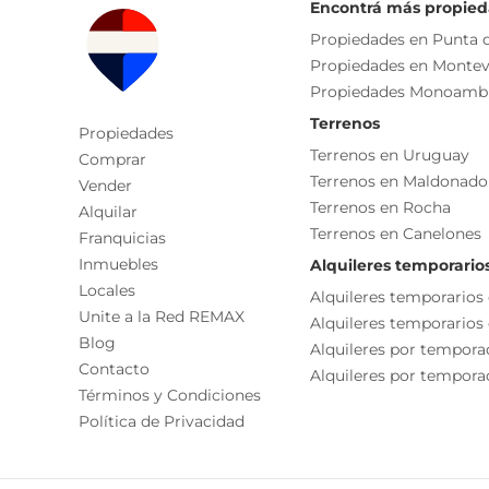
• Cocina moderna con acceso a área de lavandería
Encontrá más propie
Amenities
° Parrillero propio
Propiedades en Punta d
° Comedor diario con estufa a leña
Propiedades en Montev
Aire Acondicionado
• Living/comedor con salida a terraza de 33 m2
Propiedades Monoamb
Gimnasio
• Vestidor y espacios de guardado integrados
Terrenos
Propiedades
Seguridad
Terrenos en Uruguay
Comprar
AMENITIES Y SERVICIOS
Ascensor
Terrenos en Maldonado
Vender
Terrenos en Rocha
Valet Parking
Alquilar
• Gimnasio equipado
Terrenos en Canelones
Franquicias
° Barbacoa en el piso 21
Ambientes
Inmuebles
Alquileres temporario
° Barbacoa en PB
Dormitorio
Locales
• Pileta
Alquileres temporarios
Unite a la Red REMAX
° Cancha de Pádel
Vestidor
Alquileres temporarios
Blog
• Seguridad 24/7
Alquileres por tempora
Baño
Contacto
• Valet parking
Alquileres por temporad
Living
Términos y Condiciones
• Portón automático
Política de Privacidad
• Ascensor de última generación y categoría.
Lavadero
Características
CARACTERÍSTICAS TÉCNICAS