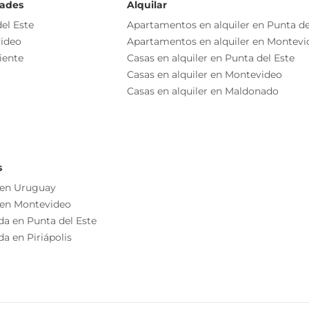
dades
Alquilar
el Este
Apartamentos en alquiler en Punta de
ideo
Apartamentos en alquiler en Montevi
Portón Automático
iente
Casas en alquiler en Punta del Este
Losa Radiante
Casas en alquiler en Montevideo
Piscina
Casas en alquiler en Maldonado
Recepción
s
Comedor
 en Uruguay
 en Montevideo
Jardín
da en Punta del Este
Cocina
a en Piriápolis
Terraza
Lobby