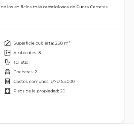
e los edificios más prestigiosos de Punta Carretas,
 para quienes buscan un espacio de alta gama con
superficie cubierta: 268 m²
icamente
ambientes: 8
 de 20 pisos
toilets: 1
del espacio
cocheras: 2
gastos comunes: UYU 55.000
pisos de la propiedad: 20
Agua
Internet