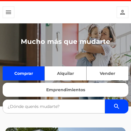
Mucho más que mudarte
Comprar
Alquilar
Vender
Emprendimientos