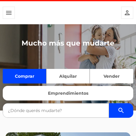
Mucho más que mudarte
Comprar
Alquilar
Vender
Emprendimientos