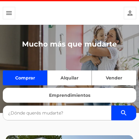
Mucho más que mudarte
Comprar
Alquilar
Vender
Emprendimientos