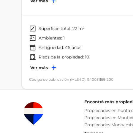
Ver más
- Recibidor
- Ambiente con amplio ventanal
- Cocina actualizada
- Baño completo
superficie total: 22 m²
ambientes: 1
Abertura con cortina de enrollar.
Antigüedad:
46
años
Pisos de parquet en excelente estado.
pisos de la propiedad: 10
(Se entrega con el mobiliario y equipamiento).
Amenities
Ver más
Seguridad
Código de publicación (MLS-ID): 940051166-200
El edificio cuenta con portería presencial de lunes 
Ambientes
Video vigilancia.
Baño
Encontrá más propie
Bajos gastos comunes.
Características
Propiedades en Punta d
Propiedades en Montev
Orientación Suroeste
Propiedades Monoamb
Coordina tu visita!