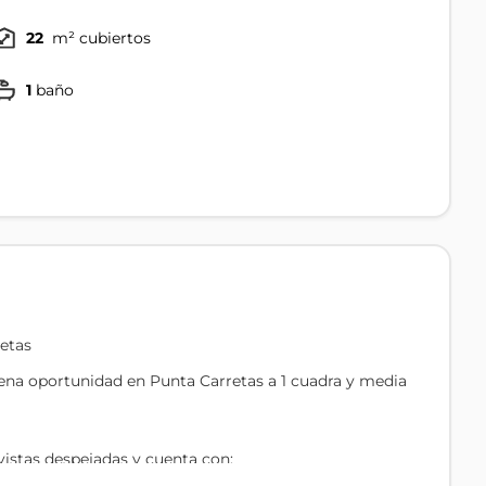
22
m² cubiertos
1
baño
etas
na oportunidad en Punta Carretas a 1 cuadra y media
vistas despejadas y cuenta con: