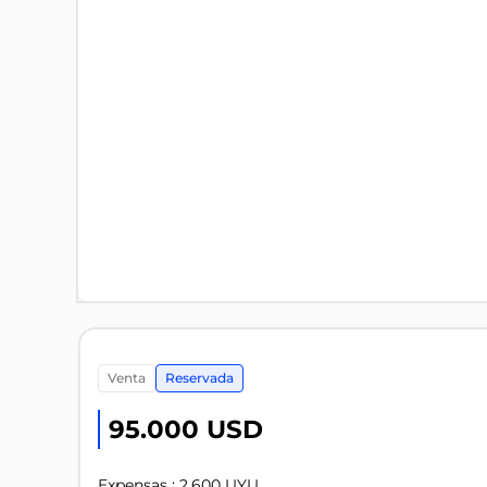
venta
Reservada
95.000 USD
Expensas : 2.600 UYU