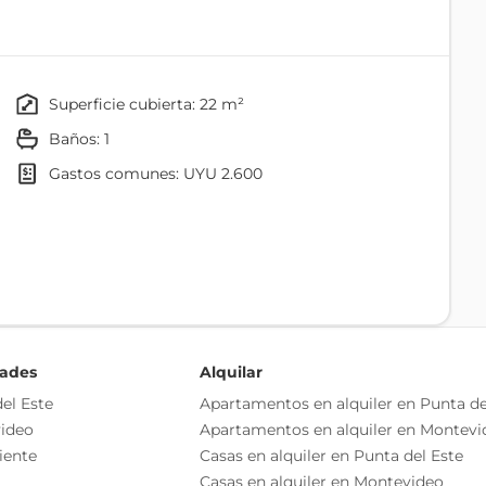
superficie cubierta: 22 m²
baños: 1
gastos comunes: UYU 2.600
Ascensor
a viernes de 8:30 a 16:30 y sábados de 8:30 a 12:30 hs.
Cocina
dades
Alquilar
el Este
Apartamentos en alquiler en Punta de
ideo
Apartamentos en alquiler en Montevi
iente
Casas en alquiler en Punta del Este
Casas en alquiler en Montevideo