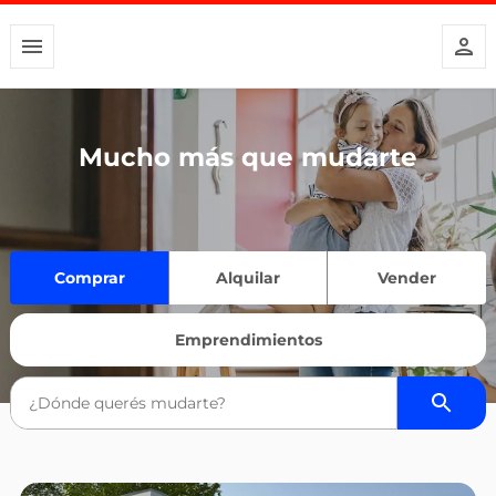
Mucho más que mudarte
Comprar
Alquilar
Vender
Emprendimientos