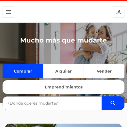
Mucho más que mudarte
Comprar
Alquilar
Vender
Emprendimientos