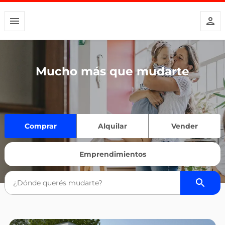
Mucho más que mudarte
Comprar
Alquilar
Vender
Emprendimientos