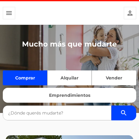
Mucho más que mudarte
Comprar
Alquilar
Vender
Emprendimientos