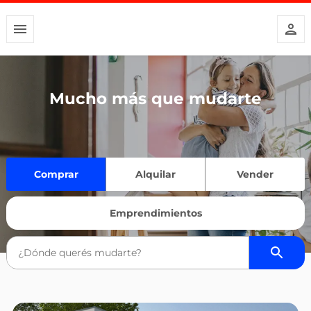
Mucho más que mudarte
Comprar
Alquilar
Vender
Emprendimientos