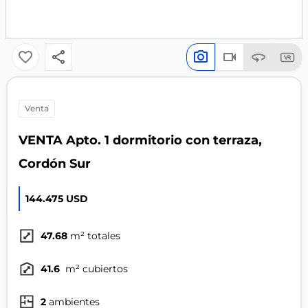
venta
VENTA Apto. 1 dormitorio con terraza,
Cordón Sur
144.475 USD
47.68
m² totales
41.6
m² cubiertos
2
ambientes