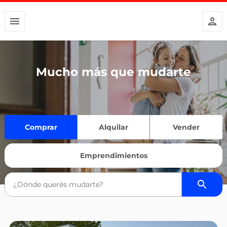
Mucho más que mudarte
Comprar
Alquilar
Vender
Emprendimientos