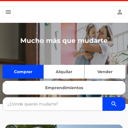
Mucho más que mudarte
Comprar
Alquilar
Vender
Emprendimientos