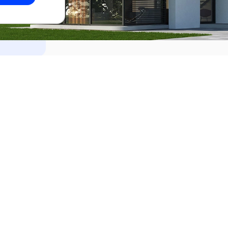
dades
Alquilar
el Este
Apartamentos en alquiler en Punta de
ideo
Apartamentos en alquiler en Montevi
iente
Casas en alquiler en Punta del Este
Casas en alquiler en Montevideo
Casas en alquiler en Maldonado
s