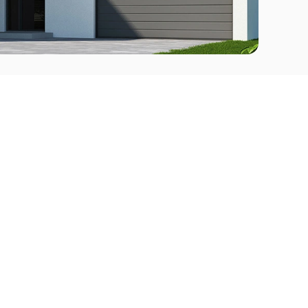
Comprar
l Este
Apartamentos en venta en Punta del Este
deo
Apartamentos en venta en Montevideo
Casas en venta Punta del Este
Casas en venta Montevideo
Casas en venta Maldonado