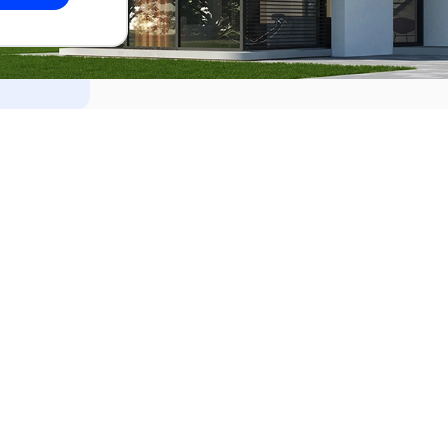
dades
Alquilar
el Este
Apartamentos en alquiler en Punta de
ideo
Apartamentos en alquiler en Montevi
iente
Casas en alquiler en Punta del Este
Casas en alquiler en Montevideo
Casas en alquiler en Maldonado
s