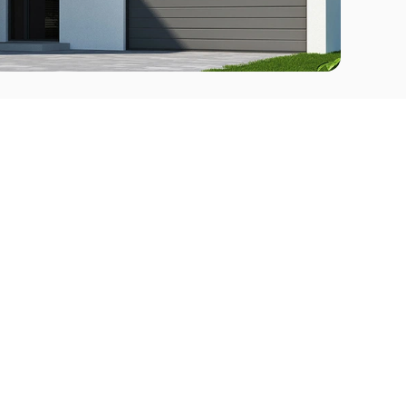
Comprar
l Este
Apartamentos en venta en Punta del Este
deo
Apartamentos en venta en Montevideo
Casas en venta Punta del Este
Casas en venta Montevideo
Casas en venta Maldonado