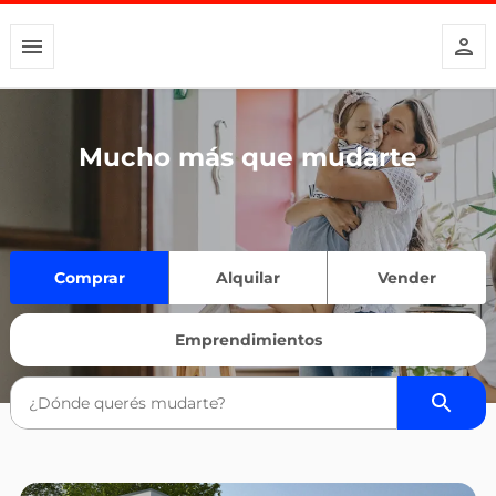
Mucho más que mudarte
Comprar
Alquilar
Vender
Emprendimientos