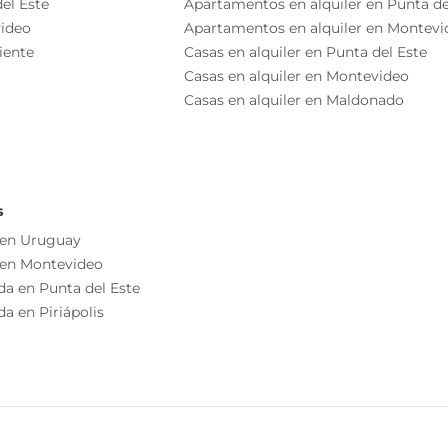
Baño
el Este
Apartamentos en alquiler en Punta de
ideo
Apartamentos en alquiler en Montevi
Terraza
iente
Casas en alquiler en Punta del Este
cuotas)
Casas en alquiler en Montevideo
Casas en alquiler en Maldonado
Acceso De Cochera, Rampa Fija
Balcón
Habitación De Servicio
s
o independiente
 en Uruguay
as esenciales del inmueble, debiéndose consultar al
 en Montevideo
ización de las medidas, descripciones arquitectónicas y
da en Punta del Este
s información, cuyos valores son aproximados.
a en Piriápolis