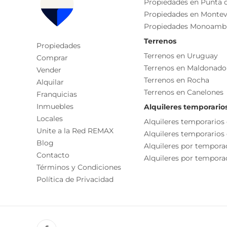
Dormitorio
Propiedades en Punta d
Propiedades en Montev
Gastos comunes: $23.000
Cocina
Propiedades Monoamb
Contribución inmobiliaria 3 cuotas de $12.900 (3 
Características
Primaria: $10679 anual
Terrenos
Propiedades
Placard
Terrenos en Uruguay
Comprar
Terrenos en Maldonado
Disposición Frente
Vender
Terrenos en Rocha
Alquilar
Cocina/comedor
*Compartimos con todos los colegas*
Terrenos en Canelones
Franquicias
Honorarios inmobiliarios: 3%+ IVA
Living/comedor
Inmuebles
Alquileres temporario
Cada Oficina es de propiedad, gestión y desarroll
Locales
Alquileres temporarios
La presente publicación describe las característic
Unite a la Red REMAX
Alquileres temporarios
responsable de la operación por la eventual actual
Blog
Alquileres por tempora
funcionales, servicios, impuestos, precios y demá
Contacto
Alquileres por temporad
Términos y Condiciones
Política de Privacidad