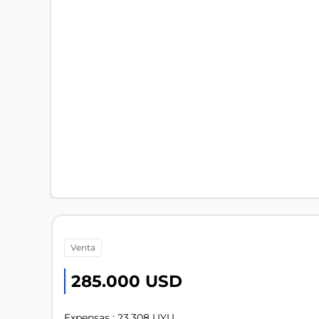
venta
285.000 USD
Expensas : 23.308 UYU