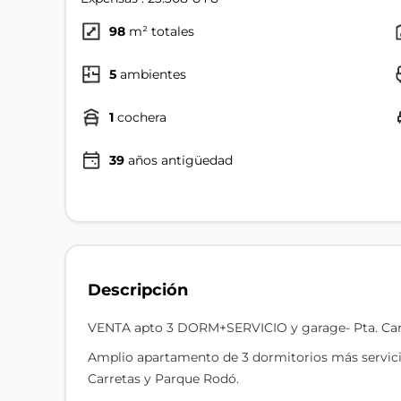
98
m² totales
5
ambientes
1
cochera
39
años antigüedad
Descripción
VENTA apto 3 DORM+SERVICIO y garage- Pta. Car
Amplio apartamento de 3 dormitorios más servicio
Carretas y Parque Rodó.