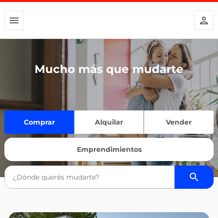
Mucho más que mudarte
Comprar
Alquilar
Vender
Emprendimientos