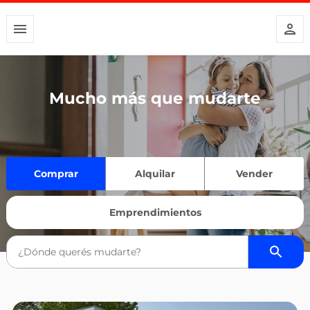
Mucho más que mudarte
Comprar
Alquilar
Vender
Emprendimientos