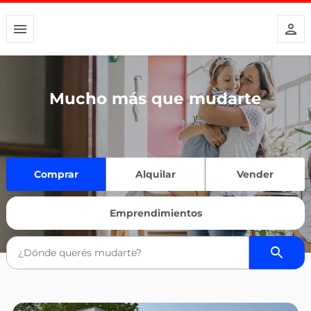
Mucho más que mudarte
Comprar
Alquilar
Vender
Emprendimientos