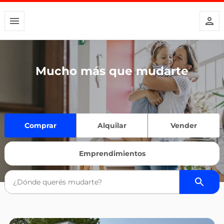
Mucho más que mudarte
Comprar
Alquilar
Vender
Emprendimientos