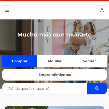
Mucho más que mudarte
Comprar
Alquilar
Vender
Emprendimientos