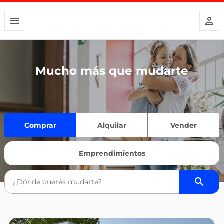
Mucho más que mudarte
Comprar
Alquilar
Vender
Emprendimientos