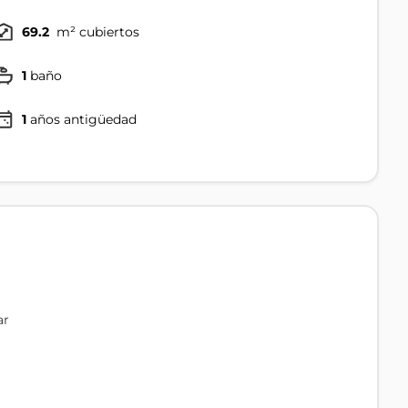
69.2
m² cubiertos
1
baño
1
años antigüedad
r
ar
ficios impositivos.