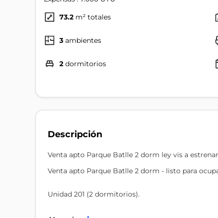
73.2
m² totales
3
ambientes
2
dormitorios
Descripción
Venta apto Parque Batlle 2 dorm ley vis a estrena
Venta apto Parque Batlle 2 dorm - listo para ocup
Unidad 201 (2 dormitorios).
Amparado por la ley de vivienda promovida + bene