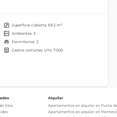
superficie cubierta: 69.2 m²
ambientes: 3
o en living y dormitorios.
dormitorios: 2
os y placares.
gastos comunes: UYU 7.000
Seguridad
dades
Alquilar
Solarium
el Este
Apartamentos en alquiler en Punta de
isponibles.
ideo
Apartamentos en alquiler en Montevi
o independiente