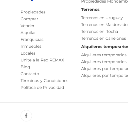
Propiedades Monoamb
La presente publicación describe las característic
responsable de la operación por la eventual actual
Terrenos
Propiedades
funcionales, servicios, impuestos, precios y demá
Terrenos en Uruguay
Comprar
Terrenos en Maldonado
Vender
Terrenos en Rocha
Alquilar
Terrenos en Canelones
Franquicias
Inmuebles
Alquileres temporario
Locales
Alquileres temporarios
Unite a la Red REMAX
Alquileres temporarios
Blog
Alquileres por tempora
Contacto
Alquileres por temporad
Términos y Condiciones
Política de Privacidad