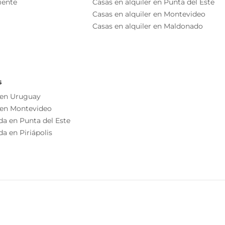
iente
Casas en alquiler en Punta del Este
as esenciales del inmueble, debiéndose consultar al
Casas en alquiler en Montevideo
ización de las medidas, descripciones arquitectónicas y
Casas en alquiler en Maldonado
s información, cuyos valores son aproximados.
s
 en Uruguay
 en Montevideo
da en Punta del Este
a en Piriápolis