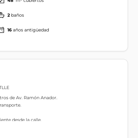
48
m² cubiertos
2
baños
16
años antigüedad
TLLE
etros de Av. Ramón Anador.
ransporte.
nte desde la calle.
 interior.