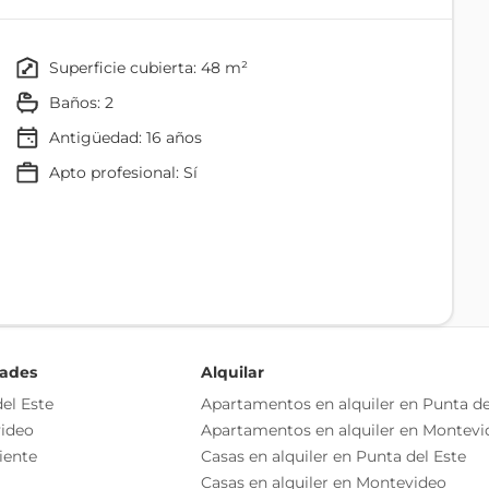
ede servir de estudio o depósito/alacena.
superficie cubierta: 48 m²
baños: 2
Antigüedad:
16
años
 gran metraje y versatilidad.
apto profesional: Sí
Comedor
o independiente
Cocina
as esenciales del inmueble, debiéndose consultar al
ización de las medidas, descripciones arquitectónicas y
dades
Alquilar
s información, cuyos valores son aproximados.
el Este
Apartamentos en alquiler en Punta de
ideo
Apartamentos en alquiler en Montevi
Disposición Frente
iente
Casas en alquiler en Punta del Este
Casas en alquiler en Montevideo