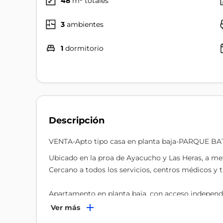
48
m² totales
3
ambientes
1
dormitorio
Descripción
VENTA-Apto tipo casa en planta baja-PARQUE BA
Ubicado en la proa de Ayacucho y Las Heras, a m
Cercano a todos los servicios, centros médicos y t
Apartamento en planta baja, con acceso independie
Living con cocina semi integrada, barra y parrillero
Ver más
Un dormitorio cómodo con placard.