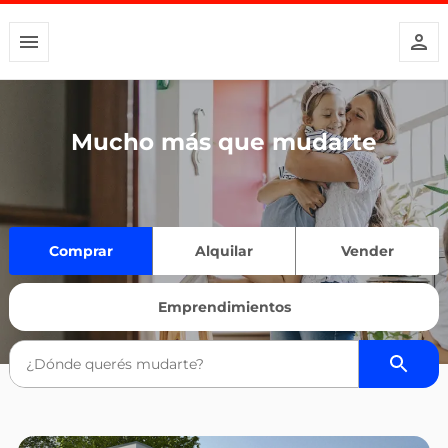
Mucho más que mudarte
Comprar
Alquilar
Vender
Emprendimientos