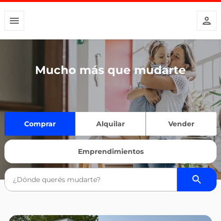
Mucho más que mudarte
Comprar
Alquilar
Vender
Emprendimientos