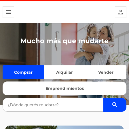
Mucho más que mudarte
Comprar
Alquilar
Vender
Emprendimientos