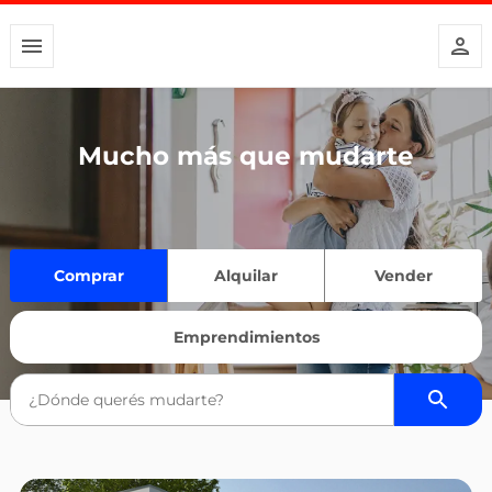
Mucho más que mudarte
Comprar
Alquilar
Vender
Emprendimientos