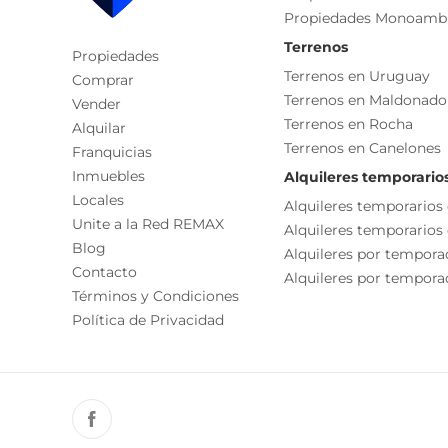
Propiedades Monoamb
Ubicada cerca de centros de salud, y a una cuadra
Características
Terrenos
Propiedades
Cada Oficina es de propiedad, gestión y desarroll
Parrillero
Terrenos en Uruguay
Comprar
La presente publicación describe las característic
Terrenos en Maldonado
Disposición Frente
Vender
responsable de la operación por la eventual actual
Terrenos en Rocha
Alquilar
Otro
funcionales, servicios, impuestos, precios y demá
Terrenos en Canelones
Franquicias
Inmuebles
Alquileres temporario
Locales
Alquileres temporarios
Unite a la Red REMAX
Alquileres temporarios
Blog
Alquileres por tempora
Contacto
Alquileres por temporad
Términos y Condiciones
Política de Privacidad