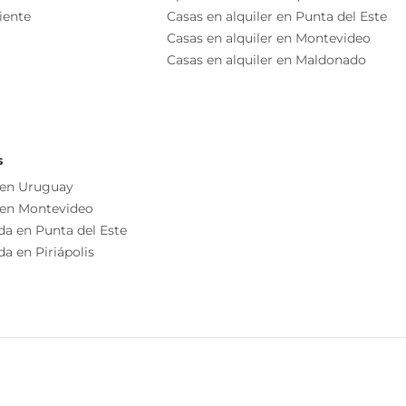
iente
Casas en alquiler en Punta del Este
 de la Avenida 8 de Octubre.
Casas en alquiler en Montevideo
Casas en alquiler en Maldonado
o independiente
Orientación Norte
as esenciales del inmueble, debiéndose consultar al
Habitación De Servicio
ización de las medidas, descripciones arquitectónicas y
Living/comedor
s información, cuyos valores son aproximados.
s
 en Uruguay
 en Montevideo
da en Punta del Este
a en Piriápolis