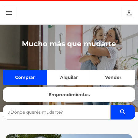
Mucho más que mudarte
Comprar
Alquilar
Vender
Emprendimientos