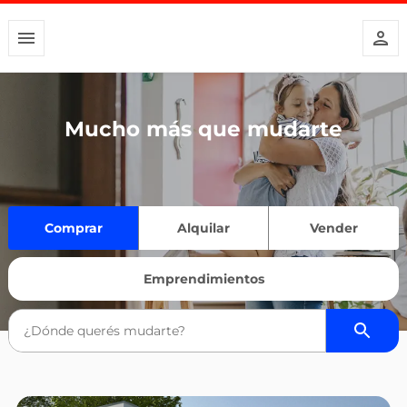
Mucho más que mudarte
Comprar
Alquilar
Vender
Emprendimientos