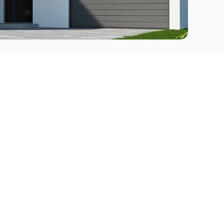
Comprar
l Este
Apartamentos en venta en Punta del Este
deo
Apartamentos en venta en Montevideo
Casas en venta Punta del Este
Casas en venta Montevideo
Casas en venta Maldonado