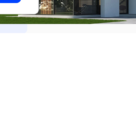
dades
Alquilar
el Este
Apartamentos en alquiler en Punta de
ideo
Apartamentos en alquiler en Montevi
iente
Casas en alquiler en Punta del Este
Casas en alquiler en Montevideo
Casas en alquiler en Maldonado
s