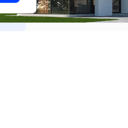
dades
Alquilar
el Este
Apartamentos en alquiler en Punta de
ideo
Apartamentos en alquiler en Montevi
iente
Casas en alquiler en Punta del Este
Casas en alquiler en Montevideo
Casas en alquiler en Maldonado
s