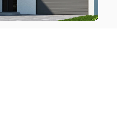
Comprar
l Este
Apartamentos en venta en Punta del Este
deo
Apartamentos en venta en Montevideo
Casas en venta Punta del Este
Casas en venta Montevideo
Casas en venta Maldonado