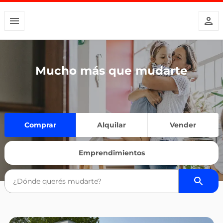
Mucho más que mudarte
Comprar
Alquilar
Vender
Emprendimientos