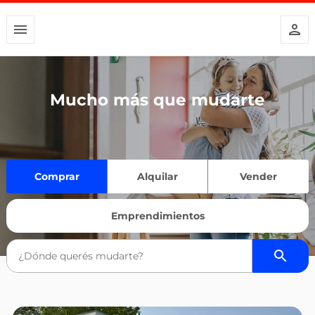
Mucho más que mudarte
Comprar
Alquilar
Vender
Emprendimientos