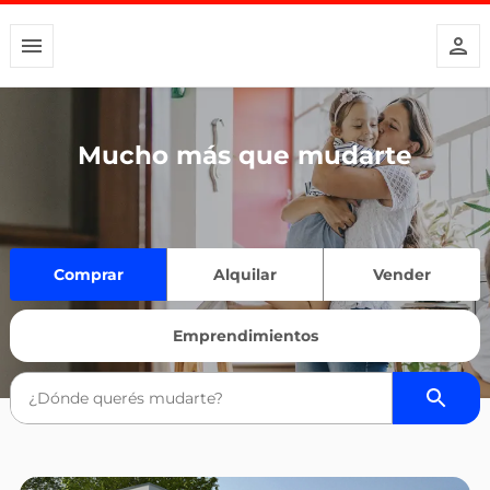
Mucho más que mudarte
Comprar
Alquilar
Vender
Emprendimientos