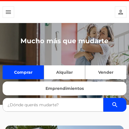
Mucho más que mudarte
Comprar
Alquilar
Vender
Emprendimientos