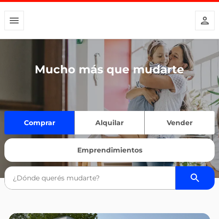
Mucho más que mudarte
Comprar
Alquilar
Vender
Emprendimientos