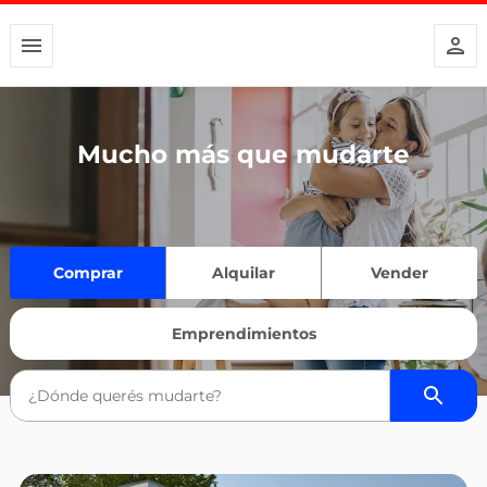
Mucho más que mudarte
Comprar
Alquilar
Vender
Emprendimientos