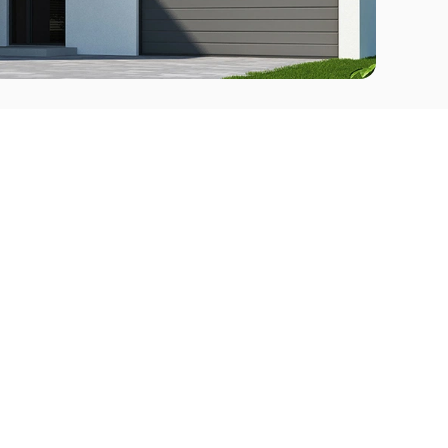
Comprar
l Este
Apartamentos en venta en Punta del Este
deo
Apartamentos en venta en Montevideo
Casas en venta Punta del Este
Casas en venta Montevideo
Casas en venta Maldonado