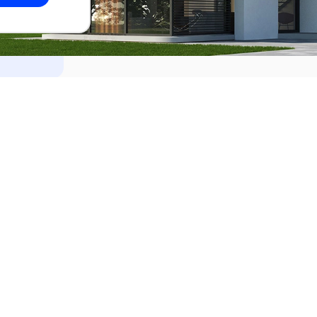
dades
Alquilar
el Este
Apartamentos en alquiler en Punta de
ideo
Apartamentos en alquiler en Montevi
iente
Casas en alquiler en Punta del Este
Casas en alquiler en Montevideo
Casas en alquiler en Maldonado
s