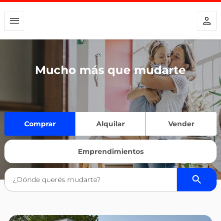
Mucho más que mudarte
Comprar
Alquilar
Vender
Emprendimientos