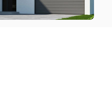
Comprar
l Este
Apartamentos en venta en Punta del Este
deo
Apartamentos en venta en Montevideo
Casas en venta Punta del Este
Casas en venta Montevideo
Casas en venta Maldonado