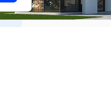
dades
Alquilar
el Este
Apartamentos en alquiler en Punta de
ideo
Apartamentos en alquiler en Montevi
iente
Casas en alquiler en Punta del Este
Casas en alquiler en Montevideo
Casas en alquiler en Maldonado
s