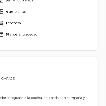
56
m² cubiertos
4
ambientes
1
cochera
51
años antigüedad
 GARAJE
dor integrado a la cocina, equipada con campana y