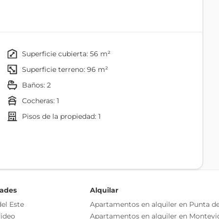
ida directa desde la cocina al patio con parrillero.
superficie cubierta: 56 m²
superficie terreno: 96 m²
baños: 2
 de ellos con aire acondicionado, ambos con excelente
cocheras: 1
pisos de la propiedad: 1
Living
o independiente
dades
Alquilar
as esenciales del inmueble, debiéndose consultar al
Parrillero
el Este
Apartamentos en alquiler en Punta de
ización de las medidas, descripciones arquitectónicas y
ideo
Apartamentos en alquiler en Montevi
s información, cuyos valores son aproximados.