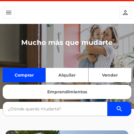
Mucho más que mudarte
Comprar
Alquilar
Vender
Emprendimientos