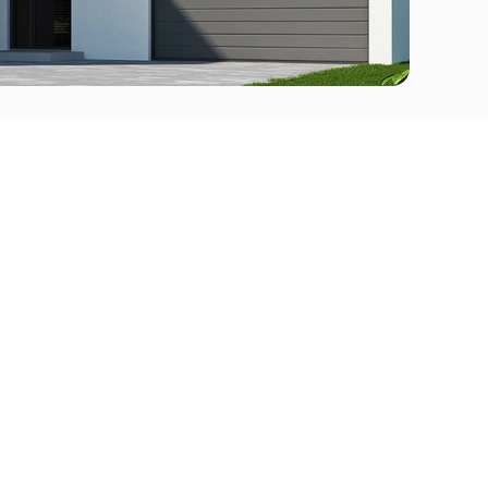
Comprar
l Este
Apartamentos en venta en Punta del Este
deo
Apartamentos en venta en Montevideo
Casas en venta Punta del Este
Casas en venta Montevideo
Casas en venta Maldonado