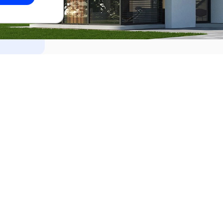
dades
Alquilar
el Este
Apartamentos en alquiler en Punta de
ideo
Apartamentos en alquiler en Montevi
iente
Casas en alquiler en Punta del Este
Casas en alquiler en Montevideo
Casas en alquiler en Maldonado
s