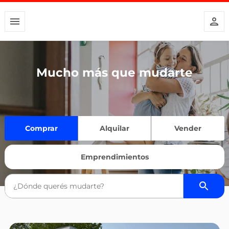
Mucho más que mudarte
Comprar
Alquilar
Vender
Emprendimientos