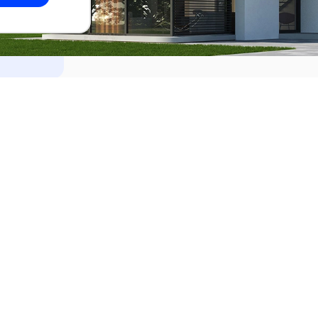
dades
Alquilar
el Este
Apartamentos en alquiler en Punta de
ideo
Apartamentos en alquiler en Montevi
iente
Casas en alquiler en Punta del Este
Casas en alquiler en Montevideo
Casas en alquiler en Maldonado
s