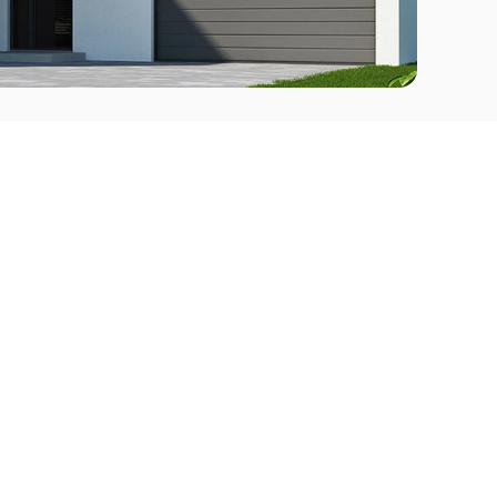
Comprar
l Este
Apartamentos en venta en Punta del Este
deo
Apartamentos en venta en Montevideo
Casas en venta Punta del Este
Casas en venta Montevideo
Casas en venta Maldonado