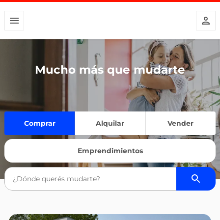
Mucho más que mudarte
Comprar
Alquilar
Vender
Emprendimientos